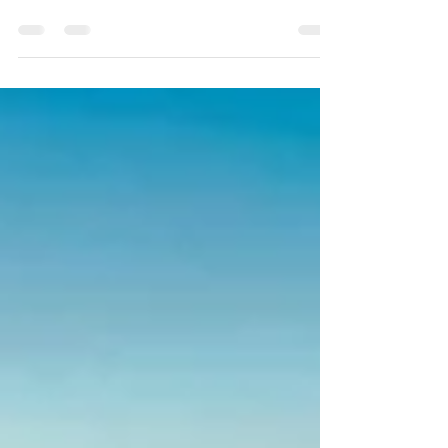
Com atmosfera de santuário ecológico e a
vista panorâmica espetacular para a Ilha
Porchat, a Ponte Pênsil e a entrada do Mar
Pequeno essa praia é um descanso para aves
migratórias ameaçadas de extinção.