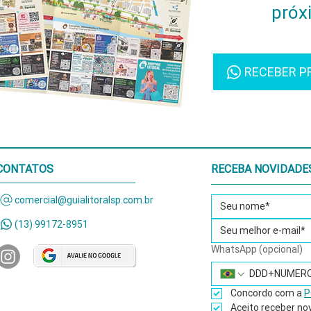
próx
RECEBER P
CONTATOS
RECEBA NOVIDADE
comercial@guialitoralsp.com.br
(13) 99172-8951
WhatsApp (opcional)
Concordo com a 
P
Aceito receber no