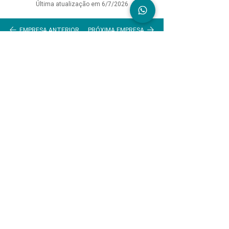
Última atualização em 6/7/2026
EMPRESA ANTERIOR
PRÓXIMA EMPRESA
VOLTAR AO GUIA
RECEBA NOVIDADES DO NOSSO GUIA
WhatsApp (opcional)
Concordo com a 
Política de Privacidade
*
Aceito receber novidades por e-mail
*
Enviar
INSTITUCIONAL