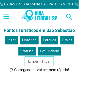
🚀 CADASTRE SUA EMPRESA GRATUITAMENTE 🚀  
Pontos Turísticos em São Sebastião
Lazer
Histórico
Parques
Praias
Gratuito
Pet Friendly
Limpar Filtros
⏰ Carregando... vai ser bem rápido!